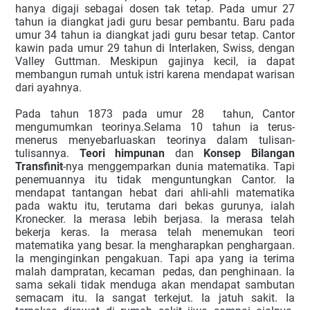
hanya digaji sebagai dosen tak tetap. Pada umur 27
tahun ia diangkat jadi guru besar pembantu. Baru pada
umur 34 tahun ia diangkat jadi guru besar tetap. Cantor
kawin pada umur 29 tahun di Interlaken, Swiss, dengan
Valley Guttman. Meskipun gajinya kecil, ia dapat
membangun rumah untuk istri karena mendapat warisan
dari ayahnya.
Pada tahun 1873 pada umur 28 tahun, Cantor
mengumumkan teorinya.Selama 10 tahun ia terus-
menerus menyebarluaskan teorinya dalam tulisan-
tulisannya.
Teori himpunan
dan
Konsep Bilangan
Transfinit
-nya menggemparkan dunia matematika. Tapi
penemuannya itu tidak menguntungkan Cantor. Ia
mendapat tantangan hebat dari ahli-ahli matematika
pada waktu itu, terutama dari bekas gurunya, ialah
Kronecker. Ia merasa lebih berjasa. Ia merasa telah
bekerja keras. Ia merasa telah menemukan teori
matematika yang besar. Ia mengharapkan penghargaan.
Ia menginginkan pengakuan. Tapi apa yang ia terima
malah dampratan, kecaman pedas, dan penghinaan. Ia
sama sekali tidak menduga akan mendapat sambutan
semacam itu. Ia sangat terkejut. Ia jatuh sakit. Ia